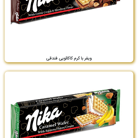
ویفر با کرم کاکائویی فندقی