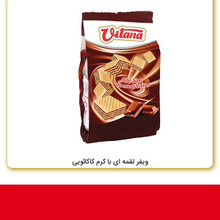
ویفر لقمه ای با کرم کاکائویی