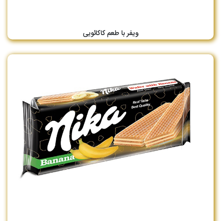
ویفر با طعم کاکائویی