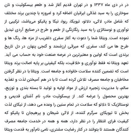
در در دی ماه ۱۳۳۷ و در تهران قدیم آغاز شد و طعم بیسکوئیت و نان
سوخاری را به سبد غذائی ایرانیان اضافه کرد و امروزه با چندین برند مختلف
که شامل مادر، لاکی، دلاتو، تیویکا، ریوا، نیکا و پانیکو می‌باشد، ترکیبی از
نوآوری و نوستالژی را به سبد رنگارنگی از طعم و طرح در صنایع آردی تبدیل
نموده است. ویتانا شما را دعوت به آغاز سفری دلفریب از مزه ها، رنگ ها و
طرح ها می کند، سفری که میراثی ارزشمند و گنجی پنهان در دل تاریخ
برندی است که اولین و معتبرترین در عرصه صنعت خود به حساب می آید.
تعهد ویتانا نه فقط نوآوری و خلاقیت، بلکه کیفیتی بر پایه اصالت برند ویتانا
است که تضمین کننده سلامت خانواده و جامعه است. ویتانا با در نظر گرفتن
مخاطبان و جامعه مصرف تلاش کرده است تا با در هم آمیختن لذت و تغذیه
سالم، با مدیریت زنجیره ارزش از مواد اولیه و تولید تا بسته بندی و توزیع،
بهترین محصول را عرضه کند. از بیسکوئیت مادر، نام آشنای قدیمی و
نوستالژیک تا دلاتو که سلامت در تمام سنین را وعده می دهد، از نیکای لذت
بخش تا تیویکای سرگرم کننده، از لاکی شیطان و پرهیجان تا پانیکو که
کیفیت فرای انتظار را در نظر دارد، همه و همه در خدمت جامعه مصرف
کنندگان هستند تا بتوانند در کنار رضایت مشتری، نامی نام‌آور به قدمت ویتانا