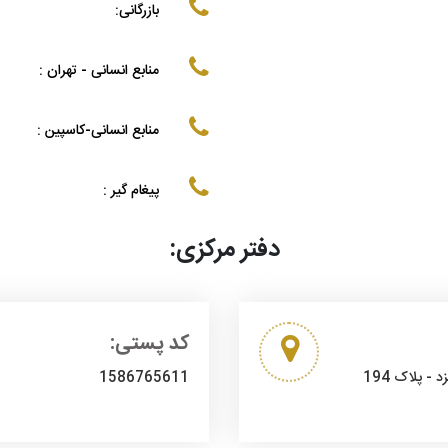
بازرگانی:
منابع انسانی - تهران :
منابع انسانی-کاسپین :
پیغام گیر :
دفتر مرکزی:
کد پستی:
- پلاک 194
1586765611