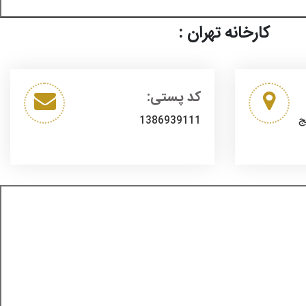
کارخانه تهران :
کد پستی:
یج
1386939111