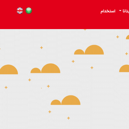
تانا
استخدام