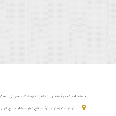
خوشحالیم که در گوشه‌ای از خاطرات کودکیتان، شیرینی بیسکو
تهران - كيلومتر 7 بزرگراه فتح نبش خيابان خليج فارس