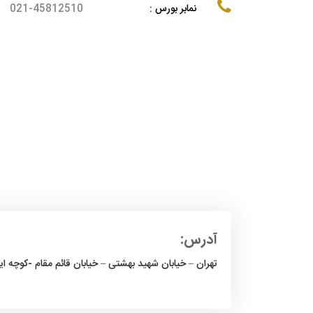
نمابر بورس :
021-45812510
آدرس:
تهران – خیابان شهید بهشتی – خیابان قائم مقام -کوچه ایزد 